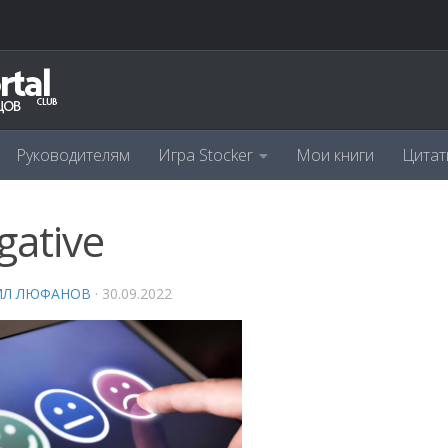
Руководителям
Игра Stocker
Мои книги
Цитат
gative
ИЛ ЛЮФАНОВ
·
30.09.2022