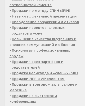
потребностей клиента
•
Продажи по методу СПИН (SPIN)
•
Навыки эффективной презентации
•
Преодоление возражений и отказов
•
Продажи проектов, сложных
продуктов и услуг
•
Повышение качества внутренних и
внешних коммуникаций и общения
•
Психология профессиональных
продаж
•
Продажи через партнёров и
представителей
•
Продажа неликвида и «слабых» SKU
•
Продажи ЛПР и VIP клиентам
•
Продажи в торговом зале, салоне и
магазине
•
Продажи на выставках и
конференциях