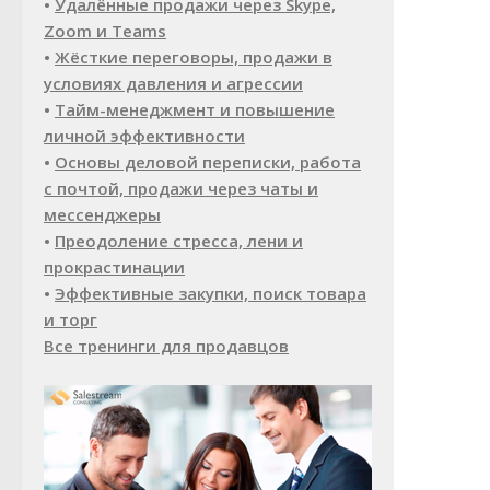
•
Удалённые продажи через Skype,
Zoom и Teams
•
Жёсткие переговоры, продажи в
условиях давления и агрессии
•
Тайм-менеджмент и повышение
личной эффективности
•
Основы деловой переписки, работа
с почтой, продажи через чаты и
мессенджеры
•
Преодоление стресса, лени и
прокрастинации
•
Эффективные закупки, поиск товара
и торг
Все тренинги для продавцов