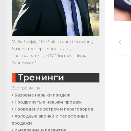
Майк Люфф, CEO Salestream Consulting,
бизнес тренер, консультант,
преподаватель НИУ "Высшая Школа
Экономики"
Все тренинги
•
Базовые навыки продаж
•
Продвинутые навыки продаж
•
Проведение встреч и переговоров
•
Холодные звонки и телефонные
продажи
•
Выявление и развитие