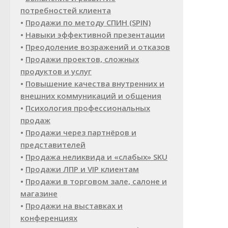
потребностей клиента
•
Продажи по методу СПИН (SPIN)
•
Навыки эффективной презентации
•
Преодоление возражений и отказов
•
Продажи проектов, сложных
продуктов и услуг
•
Повышение качества внутренних и
внешних коммуникаций и общения
•
Психология профессиональных
продаж
•
Продажи через партнёров и
представителей
•
Продажа неликвида и «слабых» SKU
•
Продажи ЛПР и VIP клиентам
•
Продажи в торговом зале, салоне и
магазине
•
Продажи на выставках и
конференциях