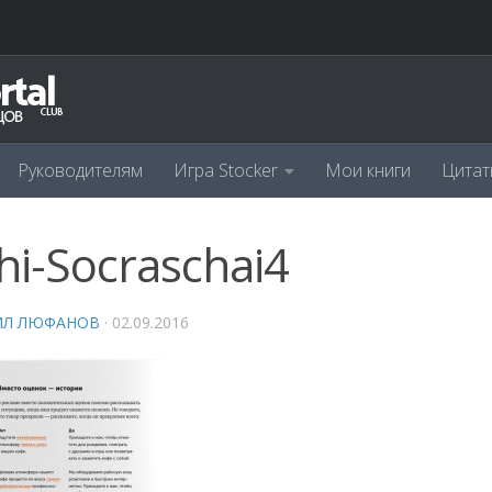
Руководителям
Игра Stocker
Мои книги
Цитат
hi-Socraschai4
ИЛ ЛЮФАНОВ
·
02.09.2016