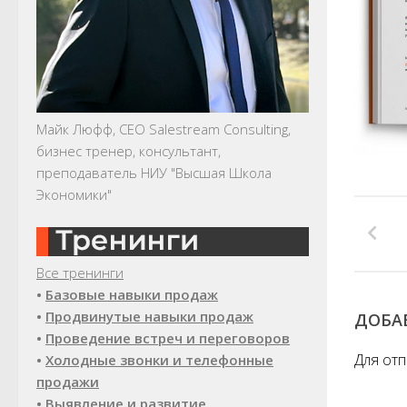
Майк Люфф, CEO Salestream Consulting,
бизнес тренер, консультант,
преподаватель НИУ "Высшая Школа
Экономики"
Все тренинги
•
Базовые навыки продаж
•
Продвинутые навыки продаж
ДОБА
•
Проведение встреч и переговоров
Для от
•
Холодные звонки и телефонные
продажи
•
Выявление и развитие