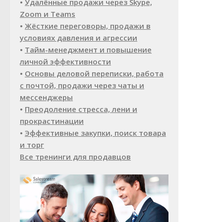
•
Удалённые продажи через Skype,
Zoom и Teams
•
Жёсткие переговоры, продажи в
условиях давления и агрессии
•
Тайм-менеджмент и повышение
личной эффективности
•
Основы деловой переписки, работа
с почтой, продажи через чаты и
мессенджеры
•
Преодоление стресса, лени и
прокрастинации
•
Эффективные закупки, поиск товара
и торг
Все тренинги для продавцов