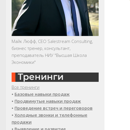
Майк Люфф, CEO Salestream Consulting,
бизнес тренер, консультант,
преподаватель НИУ "Высшая Школа
Экономики"
Все тренинги
•
Базовые навыки продаж
•
Продвинутые навыки продаж
•
Проведение встреч и переговоров
•
Холодные звонки и телефонные
продажи
•
Выявление и развитие