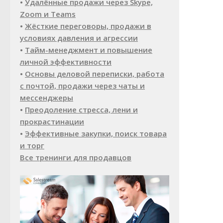
•
Удалённые продажи через Skype,
Zoom и Teams
•
Жёсткие переговоры, продажи в
условиях давления и агрессии
•
Тайм-менеджмент и повышение
личной эффективности
•
Основы деловой переписки, работа
с почтой, продажи через чаты и
мессенджеры
•
Преодоление стресса, лени и
прокрастинации
•
Эффективные закупки, поиск товара
и торг
Все тренинги для продавцов