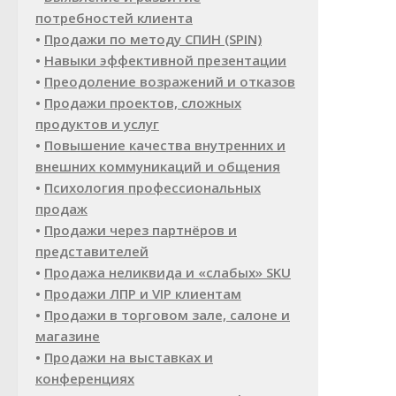
потребностей клиента
•
Продажи по методу СПИН (SPIN)
•
Навыки эффективной презентации
•
Преодоление возражений и отказов
•
Продажи проектов, сложных
продуктов и услуг
•
Повышение качества внутренних и
внешних коммуникаций и общения
•
Психология профессиональных
продаж
•
Продажи через партнёров и
представителей
•
Продажа неликвида и «слабых» SKU
•
Продажи ЛПР и VIP клиентам
•
Продажи в торговом зале, салоне и
магазине
•
Продажи на выставках и
конференциях