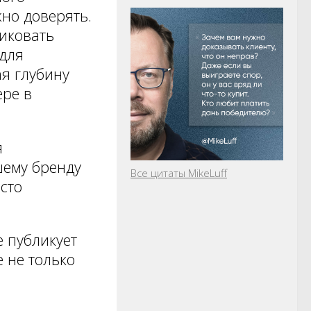
жно доверять.
ликовать
 для
я глубину
ере в
я
шему бренду
Все цитаты MikeLuff
сто
е публикует
е не только