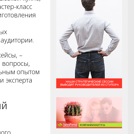
астер-класс
иготовления
ных
 аудитории.
кейсы, –
е вопросы,
льным опытом
ли эксперта
ый
ного