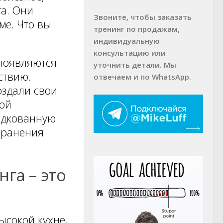
та. Они
Звоните, чтобы заказать
ме. Что вы
тренинг по продажам,
индивидуальную
консультацию или
 появляются
уточнить детали. Мы
ствию.
отвечаем и по WhatsApp.
оздали свои
вой
одкованную
хранения
га – это
ысокой кухне,