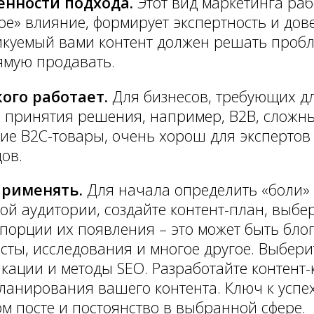
енности подхода.
Этот вид маркетинга раб
ое» влияние, формирует экспертность и дов
куемый вами контент должен решать пробл
ямую продавать.
кого работает.
Для бизнесов, требующих д
 принятия решения, например, B2B, сложн
ие B2C-товары, очень хорош для эксперто
ов.
применять.
Для начала определить «боли» 
ой аудитории, создайте контент-план, выбе
порции их появления – это может быть блог
сты, исследования и многое другое. Выбер
кации и методы SEO. Разработайте контент
ланирования вашего контента. Ключ к успех
м посте и постоянство в выбранной сфере.