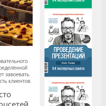
овательного
пределённой
ет завоевать
сть клиентов.
сто
соцсетей