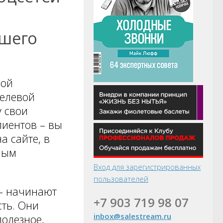
ашего
ной
целевой
у свои
лиентов – вы
а сайте, в
нным
Вход для зарегистрированных
пользователей
 – начинают
+7 903 719 98 07
сть. Они
inbox@salestream.ru
полезное,