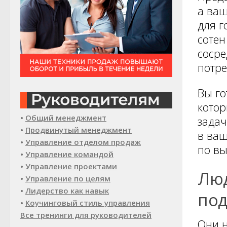
а ваш
для г
сотен
сосре
потре
Вы го
котор
•
Общий менеджмент
задач
•
Продвинутый менеджмент
в ваш
•
Управление отделом продаж
по вы
•
Управление командой
•
Управление проектами
Люд
•
Управление по целям
•
Лидерство как навык
под
•
Коучинговый стиль управления
Все тренинги для руководителей
Они н