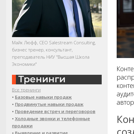
Майк Люфф, CEO Salestream Consulting,
бизнес тренер, консультант,
преподаватель НИУ "Высшая Школа
Экономики"
Конте
распр
конте
Все тренинги
аудит
•
Базовые навыки продаж
автор
•
Продвинутые навыки продаж
•
Проведение встреч и переговоров
Кон
•
Холодные звонки и телефонные
продажи
соз
•
Выявление и развитие