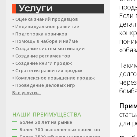
прода
Если 
• Оценка знаний продавцов
детал
• Индивидуальное развитие
конкр
• Подготовка новичков
поним
• Помощь в наборе и найме
• Создание систем мотивации
«обяз
• Создание регламентов
• Создание книги продаж
Таким
• Стратегия развития продаж
долго
• Комплексное повышение продаж
через
• Проведение деловых игр
бомб
Все услуги...
Прим
стать
НАШИ ПРЕИМУЩЕСТВА
для р
Более 20 лет на рынке
Более 700 выполненных проектов
Более 3500 обученных продавцов