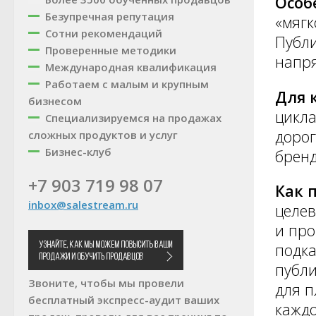
Особ
Безупречная репутация
«мягк
Сотни рекомендаций
Публи
Проверенные методики
напр
Международная квалификация
Работаем с малым и крупным
Для 
бизнесом
цикла
Специализируемся на продажах
дорог
сложных продуктов и услуг
Бизнес-клуб
бренд
+7 903 719 98 07
Как 
inbox@salestream.ru
целев
и про
подка
публи
Звоните, чтобы мы провели
для п
бесплатный экспресс-аудит ваших
каждо