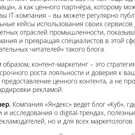
вца», а как ценного партнёра, которому мо
вы IT-компания – вы можете регулярно пуб
ьные кейсы использования своих сервисов
етных отраслей промышленности, показыва
ания и превращая специалистов в этой сф
ательных читателей» такого блога.
 образом, контент-маркетинг – это стратеги
срочного роста лояльности и доверия к ва
 предоставление ценного контента, а не про
ардировки рекламой.
ер.
Компания «Яндекс» ведет блог «Куб», гд
и и исследования о digital-трендах, полезны
екламодателей, но и для всех маркетологов.