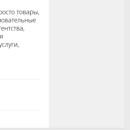
росто товары,
азовательные
ентства,
я
услуги,
.