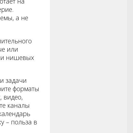
отает на
ерие.
емы, а не
лительного
ые или
в и нишевых
и задачи
рите форматы
, видео,
ите каналы
-календарь
у – польза в