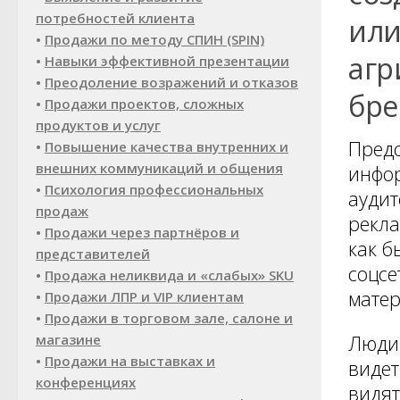
потребностей клиента
или
•
Продажи по методу СПИН (SPIN)
агр
•
Навыки эффективной презентации
•
Преодоление возражений и отказов
бре
•
Продажи проектов, сложных
продуктов и услуг
Предс
•
Повышение качества внутренних и
внешних коммуникаций и общения
инфор
•
Психология профессиональных
аудит
продаж
рекла
•
Продажи через партнёров и
как б
представителей
соцсе
•
Продажа неликвида и «слабых» SKU
матер
•
Продажи ЛПР и VIP клиентам
•
Продажи в торговом зале, салоне и
Люди,
магазине
•
Продажи на выставках и
видет
конференциях
видят