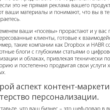
если это не прямая реклама вашего продук
т ваши материалы и понимают, что вы в те
раетесь.
еменем ваши «посевы» прорастают и у вас
ересованные клиенты, готовые к взаимодей
мер, такие компании как Dropbox и HABR с
ртные блоги с глубокими статьями о цифро
изации и облаках, привлекая технически п
орию и постепенно продвигая свои услуги 
ых.
рой аспект контент-маркетин
терство персонализации.
тавьте, что ваш бизнес – это шеф-повар в в