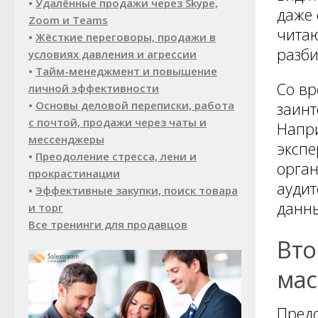
•
Удалённые продажи через Skype,
даже 
Zoom и Teams
читаю
•
Жёсткие переговоры, продажи в
разби
условиях давления и агрессии
•
Тайм-менеджмент и повышение
Со вр
личной эффективности
•
Основы деловой переписки, работа
заинт
с почтой, продажи через чаты и
Напри
мессенджеры
экспе
•
Преодоление стресса, лени и
орган
прокрастинации
аудит
•
Эффективные закупки, поиск товара
данн
и торг
Все тренинги для продавцов
Вто
мас
Предс