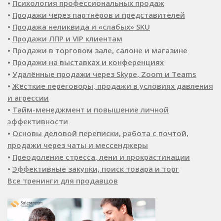
•
Психология профессиональных продаж
•
Продажи через партнёров и представителей
•
Продажа неликвида и «слабых» SKU
•
Продажи ЛПР и VIP клиентам
•
Продажи в торговом зале, салоне и магазине
•
Продажи на выставках и конференциях
•
Удалённые продажи через Skype, Zoom и Teams
•
Жёсткие переговоры, продажи в условиях давления
и агрессии
•
Тайм-менеджмент и повышение личной
эффективности
•
Основы деловой переписки, работа с почтой,
продажи через чаты и мессенджеры
•
Преодоление стресса, лени и прокрастинации
•
Эффективные закупки, поиск товара и торг
Все тренинги для продавцов