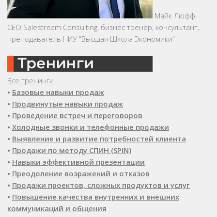
Майк Люфф,
CEO Salestream Consulting, бизнес тренер, консультант,
преподаватель НИУ "Высшая Школа Экономики"
Все тренинги
•
Базовые навыки продаж
•
Продвинутые навыки продаж
•
Проведение встреч и переговоров
•
Холодные звонки и телефонные продажи
•
Выявление и развитие потребностей клиента
•
Продажи по методу СПИН (SPIN)
•
Навыки эффективной презентации
•
Преодоление возражений и отказов
•
Продажи проектов, сложных продуктов и услуг
•
Повышение качества внутренних и внешних
коммуникаций и общения