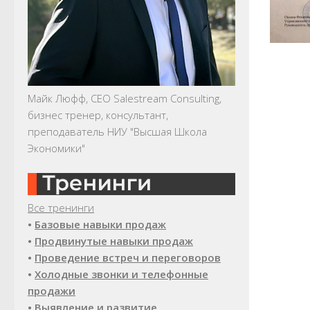
Майк Люфф, CEO Salestream Consulting,
бизнес тренер, консультант,
преподаватель НИУ "Высшая Школа
Экономики"
Все тренинги
•
Базовые навыки продаж
•
Продвинутые навыки продаж
•
Проведение встреч и переговоров
•
Холодные звонки и телефонные
продажи
•
Выявление и развитие