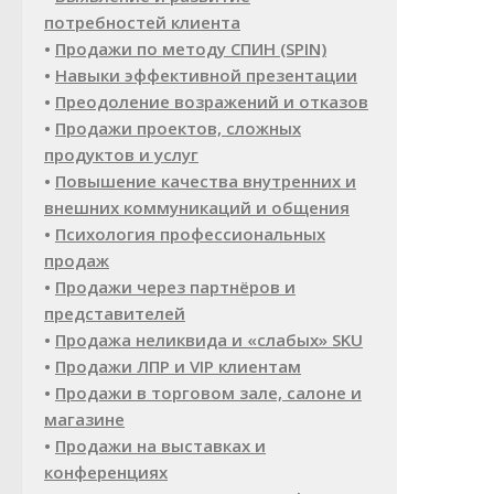
потребностей клиента
•
Продажи по методу СПИН (SPIN)
•
Навыки эффективной презентации
•
Преодоление возражений и отказов
•
Продажи проектов, сложных
продуктов и услуг
•
Повышение качества внутренних и
внешних коммуникаций и общения
•
Психология профессиональных
продаж
•
Продажи через партнёров и
представителей
•
Продажа неликвида и «слабых» SKU
•
Продажи ЛПР и VIP клиентам
•
Продажи в торговом зале, салоне и
магазине
•
Продажи на выставках и
конференциях