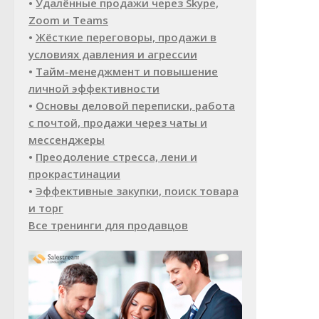
•
Удалённые продажи через Skype,
Zoom и Teams
•
Жёсткие переговоры, продажи в
условиях давления и агрессии
•
Тайм-менеджмент и повышение
личной эффективности
•
Основы деловой переписки, работа
с почтой, продажи через чаты и
мессенджеры
•
Преодоление стресса, лени и
прокрастинации
•
Эффективные закупки, поиск товара
и торг
Все тренинги для продавцов