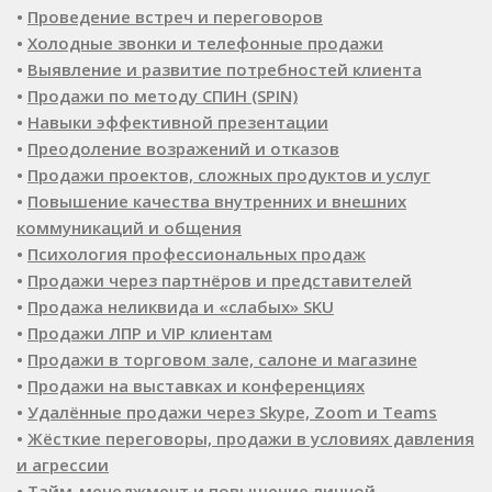
•
Проведение встреч и переговоров
•
Холодные звонки и телефонные продажи
•
Выявление и развитие потребностей клиента
•
Продажи по методу СПИН (SPIN)
•
Навыки эффективной презентации
•
Преодоление возражений и отказов
•
Продажи проектов, сложных продуктов и услуг
•
Повышение качества внутренних и внешних
коммуникаций и общения
•
Психология профессиональных продаж
•
Продажи через партнёров и представителей
•
Продажа неликвида и «слабых» SKU
•
Продажи ЛПР и VIP клиентам
•
Продажи в торговом зале, салоне и магазине
•
Продажи на выставках и конференциях
•
Удалённые продажи через Skype, Zoom и Teams
•
Жёсткие переговоры, продажи в условиях давления
и агрессии
•
Тайм-менеджмент и повышение личной