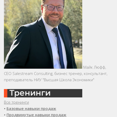
Майк Люфф,
CEO Salestream Consulting, бизнес тренер, консультант,
преподаватель НИУ "Высшая Школа Экономики"
Все тренинги
•
Базовые навыки продаж
•
Продвинутые навыки продаж