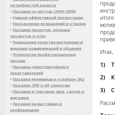
прода
потребностей клиента
инстр
•
Продажи по методу СПИН (SPIN)
итоге
•
Навыки эффективной презентации
моти
•
Преодоление возражений и отказов
•
Продажи проектов, сложных
прода
продуктов и услуг
приве
•
Повышение качества внутренних и
внешних коммуникаций и общения
Итак,
•
Психология профессиональных
продаж
1) Т
•
Продажи через партнёров и
представителей
2) К
•
Продажа неликвида и «слабых» SKU
•
Продажи ЛПР и VIP клиентам
3) С
•
Продажи в торговом зале, салоне и
магазине
Рассм
•
Продажи на выставках и
конференциях