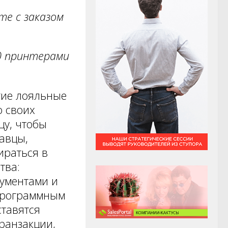
те с заказом
10 принтерами
гие лояльные
 своих
цу, чтобы
авцы,
ираться в
тва:
кументами и
 программным
ставятся
ранзакции,