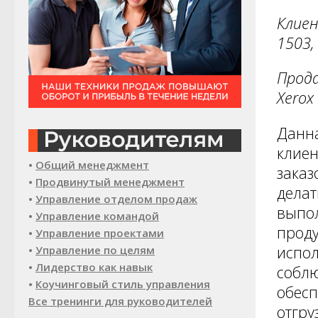
Клиен
1503,
Прода
Xerox
Данна
клиен
•
Общий менеджмент
заказ
•
Продвинутый менеджмент
делат
•
Управление отделом продаж
выпол
•
Управление командой
проду
•
Управление проектами
испол
•
Управление по целям
•
Лидерство как навык
соблю
•
Коучинговый стиль управления
обесп
Все тренинги для руководителей
отгру