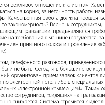
ется вежливое отношение к клиентам. Хамс
каться на корню, за неточность работы на
ы. Качественная работа должна поощрятьс
-то закономерность? Верно, к сотрудникам,
ршающим транзакции, предъявляются требо
ие на требования к машине (разумеется, за
чением приятного голоса и проявление за
те).
том, телефонного разговора, приведенного 
 бы и не быть. Сегодня в большинстве кру
ний организован прием заявок клиентов ли
а по электронной поте, либо в специальных
аемых «электронной коммерцией». Таким о
ество сотрудников, «сидящих» на транзакци
онно снижается. Система стремится к идеаль