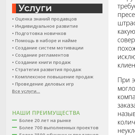
требу
пресе
• Оценка знаний продавцов
штраф
• Индивидуальное развитие
какую
• Подготовка новичков
сове
• Помощь в наборе и найме
похож
• Создание систем мотивации
• Создание регламентов
исклю
• Создание книги продаж
клиен
• Стратегия развития продаж
• Комплексное повышение продаж
При э
• Проведение деловых игр
могло
Все услуги...
компа
заказ
НАШИ ПРЕИМУЩЕСТВА
назыв
Более 20 лет на рынке
колич
Более 700 выполненных проектов
неукл
Более 3500 обученных продавцов