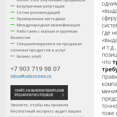
одним
Безупречная репутация
«выда
Сотни рекомендаций
сферу
Проверенные методики
систе
Международная квалификация
Работаем с малым и крупным
где н
бизнесом
«выда
Специализируемся на продажах
и т.д
сложных продуктов и услуг
позиц
Бизнес-клуб
что
т
+7 903 719 98 07
треб
прави
inbox@salestream.ru
компа
миним
предо
точно
Звоните, чтобы мы провели
бесплатный экспресс-аудит ваших
тоже 