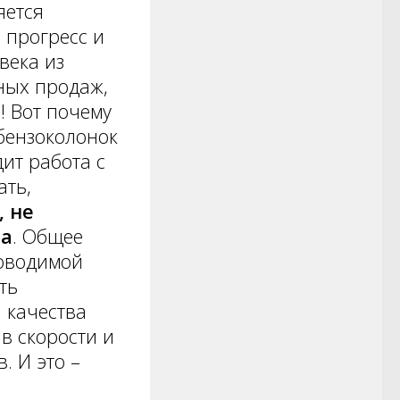
яется
 прогресс и
века из
ных продаж,
! Вот почему
бензоколонок
дит работа с
ать,
, не
та
. Общее
роводимой
ть
 качества
в скорости и
. И это –