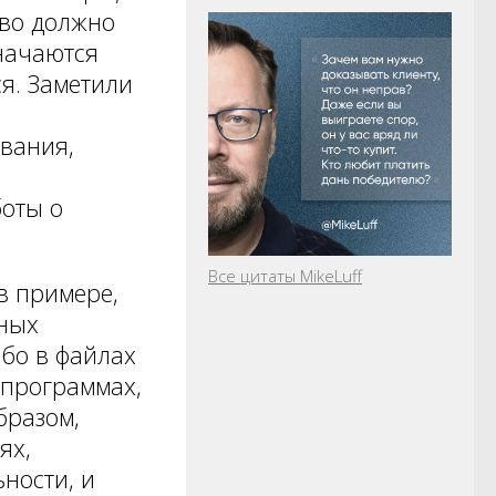
тво должно
значаются
я. Заметили
вания,
боты о
Все цитаты MikeLuff
в примере,
пных
бо в файлах
 программах,
бразом,
ях,
ности, и