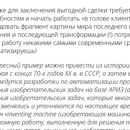
же для заключения выгодной сделки требует
бностям и начать работать «в голове клиент
довать фрагмент картины мира последнего 
ния и последующей трансформации (!) потре
 работу никакими самыми современными ср
атизируешь!
есный пример можно привести из истории
ая с конца 70-х годов
XX
в. в СССР, а затем 
ведутся разработки по автоматизации про
ия изобретательских задач на базе АРИЗ (
ия изобретательских задач, которые мно
зменялись и уточняются по настоящее вре
н «inventing
machine
(изобретающая машина)
ромную работу, выполненную для решения 