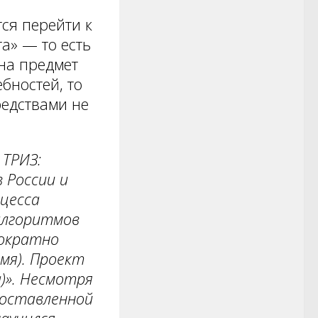
ся перейти к
а» — то есть
на предмет
бностей, то
едствами не
 ТРИЗ:
в России и
цесса
алгоритмов
гократно
мя). Проект
». Несмотря
поставленной