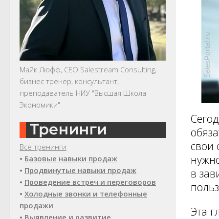
Майк Люфф, CEO Salestream Consulting,
бизнес тренер, консультант,
преподаватель НИУ "Высшая Школа
Экономики"
Сегод
обяза
свои 
Все тренинги
нужно
•
Базовые навыки продаж
•
Продвинутые навыки продаж
в зав
•
Проведение встреч и переговоров
польз
•
Холодные звонки и телефонные
продажи
Эта г
•
Выявление и развитие