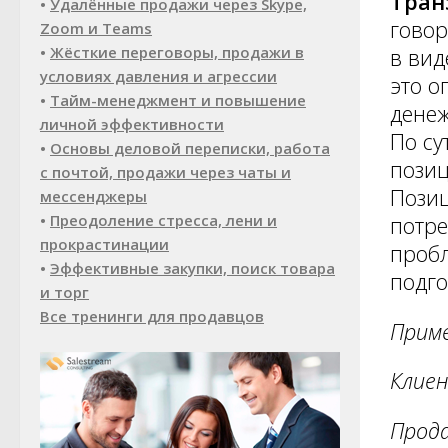
Тран
•
Удалённые продажи через Skype,
говор
Zoom и Teams
•
Жёсткие переговоры, продажи в
в вид
условиях давления и агрессии
это о
•
Тайм-менеджмент и повышение
денеж
личной эффективности
По су
•
Основы деловой переписки, работа
позиц
с почтой, продажи через чаты и
Позиц
мессенджеры
•
Преодоление стресса, лени и
потре
прокрастинации
пробл
•
Эффективные закупки, поиск товара
подго
и торг
Все тренинги для продавцов
Прим
Клиен
Прода