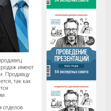
продавец
 продаж имеют
и. Продавцу
тся, так как
тся
ми.
м отделов