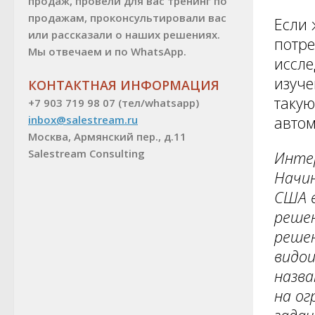
продаж, провели для вас тренинг по
продажам, проконсультировали вас
Если 
или рассказали о наших решениях.
потре
Мы отвечаем и по WhatsApp.
иссле
изуче
КОНТАКТНАЯ ИНФОРМАЦИЯ
такую
+7 903 719 98 07 (тел/whatsapp)
автом
inbox@salestream.ru
Москва, Армянский пер., д.11
Salestream Consulting
Интер
Начин
США 
решен
решен
видои
назва
на ог