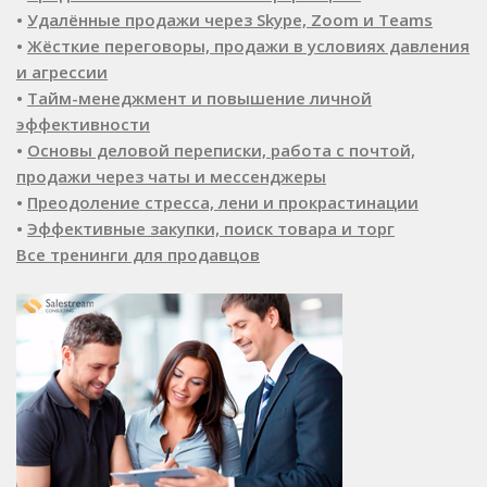
•
Удалённые продажи через Skype, Zoom и Teams
•
Жёсткие переговоры, продажи в условиях давления
и агрессии
•
Тайм-менеджмент и повышение личной
эффективности
•
Основы деловой переписки, работа с почтой,
продажи через чаты и мессенджеры
•
Преодоление стресса, лени и прокрастинации
•
Эффективные закупки, поиск товара и торг
Все тренинги для продавцов