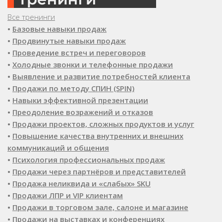
Все тренинги
•
Базовые навыки продаж
•
Продвинутые навыки продаж
•
Проведение встреч и переговоров
•
Холодные звонки и телефонные продажи
•
Выявление и развитие потребностей клиента
•
Продажи по методу СПИН (SPIN)
•
Навыки эффективной презентации
•
Преодоление возражений и отказов
•
Продажи проектов, сложных продуктов и услуг
•
Повышение качества внутренних и внешних
коммуникаций и общения
•
Психология профессиональных продаж
•
Продажи через партнёров и представителей
•
Продажа неликвида и «слабых» SKU
•
Продажи ЛПР и VIP клиентам
•
Продажи в торговом зале, салоне и магазине
•
Продажи на выставках и конференциях