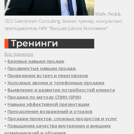
Майк Люфф,
CEO Salestream Consulting, бизнес тренер, консультант,
преподаватель НИУ "Высшая Школа Экономики"
Все тренинги
•
Базовые навыки продаж
•
Продвинутые навыки продаж
•
Проведение встреч и переговоров
•
Холодные звонки и телефонные продажи
•
Выявление и развитие потребностей клиента
•
Продажи по методу СПИН (SPIN)
•
Навыки эффективной презентации
•
Преодоление возражений и отказов
•
Продажи проектов, сложных продуктов и услуг
•
Повышение качества внутренних и внешних
коммуникаций и общения