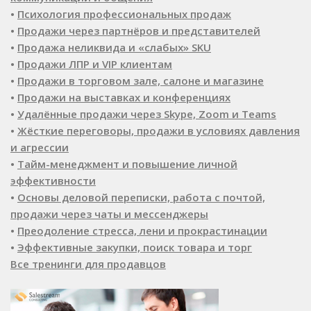
•
Психология профессиональных продаж
•
Продажи через партнёров и представителей
•
Продажа неликвида и «слабых» SKU
•
Продажи ЛПР и VIP клиентам
•
Продажи в торговом зале, салоне и магазине
•
Продажи на выставках и конференциях
•
Удалённые продажи через Skype, Zoom и Teams
•
Жёсткие переговоры, продажи в условиях давления
и агрессии
•
Тайм-менеджмент и повышение личной
эффективности
•
Основы деловой переписки, работа с почтой,
продажи через чаты и мессенджеры
•
Преодоление стресса, лени и прокрастинации
•
Эффективные закупки, поиск товара и торг
Все тренинги для продавцов