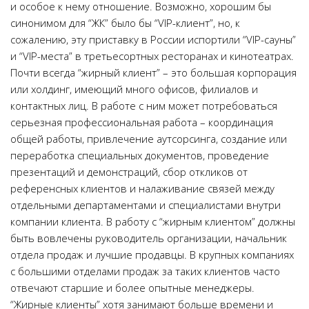
и особое к нему отношение. Возможно, хорошим бы
синонимом для “ЖК” было бы “VIP-клиент”, но, к
сожалению, эту приставку в России испортили “VIP-сауны”
и “VIP-места” в третьесортных ресторанах и кинотеатрах.
Почти всегда “жирный клиент” – это большая корпорация
или холдинг, имеющий много офисов, филиалов и
контактных лиц. В работе с ним может потребоваться
серьезная профессиональная работа – координация
общей работы, привлечение аутсорсинга, создание или
переработка специальных документов, проведение
презентаций и демонстраций, сбор откликов от
референсных клиентов и налаживание связей между
отдельными департаментами и специалистами внутри
компании клиента. В работу с “жирным клиентом” должны
быть вовлечены руководитель организации, начальник
отдела продаж и лучшие продавцы. В крупных компаниях
с большими отделами продаж за таких клиентов часто
отвечают старшие и более опытные менеджеры.
“Жирные клиенты” хотя занимают больше времени и